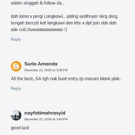
salam singgah & follow sis..
dah lama x pergi Langkawi... paling sedihnyer skrg dorg
tengah bercuti kat langkawi dan kite x dpt join sbb dah
xde cuti..huwaaaaaaaaaaa :'(
Reply
Suria Amanda
December 21, 2016 at 3:36 PM
All the best...SA tgh nak buat entry..tp macam blank plak..
Reply
nayfatimahrasyid
December 21, 2016 at 3:43 PM
good luck