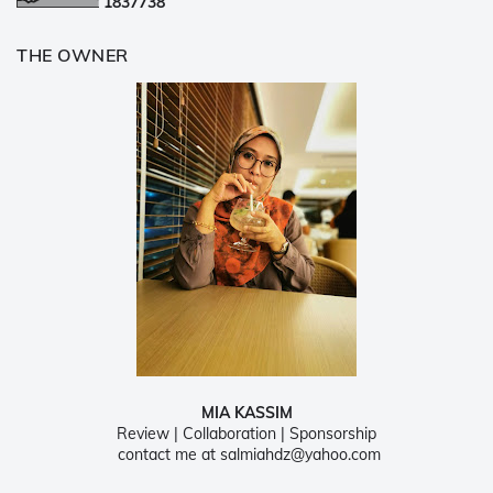
1
8
3
7
7
3
8
THE OWNER
MIA KASSIM
Review | Collaboration | Sponsorship
contact me at salmiahdz@yahoo.com