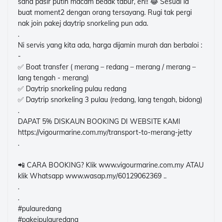
sana pasir putih macam bedak tabur, eh!! 😂 Sesuai la
buat moment2 dengan orang tersayang. Rugi tak pergi
nak join pakej daytrip snorkeling pun ada.
.
Ni servis yang kita ada, harga dijamin murah dan berbaloi :
-
✅ Boat transfer ( merang – redang – merang / merang –
lang tengah - merang)
✅ Daytrip snorkeling pulau redang
✅ Daytrip snorkeling 3 pulau (redang, lang tengah, bidong)
.
DAPAT 5% DISKAUN BOOKING DI WEBSITE KAMI
https://vigourmarine.com.my/transport-to-merang-jetty
.
📲 CARA BOOKING? Klik www.vigourmarine.com.my ATAU
klik Whatsapp www.wasap.my/60129062369 ..
.
.
#pulauredang
#pakejpulauredang