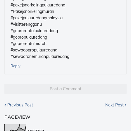
#pakejsnorkelingpulauredang
#Pakejsnorkelingmurah
#pakejpulauredangmalaysia
#visitterengganu
#goprorentalpulauredang
#gopropulauredang
#goprorentalmurah
#sewagopropulauredang
#sewadronemurahpulauredang
Reply
Post a Comment
Previous Post
Next Post
PAGEVIEW