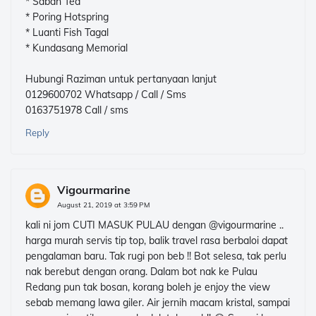
* Sabah Tea
* Poring Hotspring
* Luanti Fish Tagal
* Kundasang Memorial
Hubungi Raziman untuk pertanyaan lanjut
0129600702 Whatsapp / Call / Sms
0163751978 Call / sms
Reply
Vigourmarine
August 21, 2019 at 3:59 PM
kali ni jom CUTI MASUK PULAU dengan @vigourmarine ..
harga murah servis tip top, balik travel rasa berbaloi dapat
pengalaman baru. Tak rugi pon beb !! Bot selesa, tak perlu
nak berebut dengan orang. Dalam bot nak ke Pulau
Redang pun tak bosan, korang boleh je enjoy the view
sebab memang lawa giler. Air jernih macam kristal, sampai