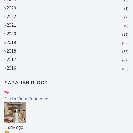
2023
(5)
2022
(8)
2021
(9)
2020
(19)
2019
(62)
2018
(52)
2017
(68)
2016
(82)
2015
(147)
SABAHAN BLOGS
2014
(376)
2013
(359)
Cerita Cinta Surirumah
2012
(168)
2011
(25)
2010
(14)
1 day ago
2009
(40)