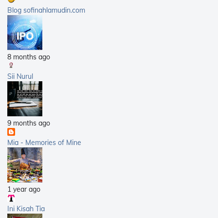
2008
(21)
Blog sofinahlamudin.com
2007
(5)
8 months ago
Sii Nurul
9 months ago
Mia - Memories of Mine
1 year ago
Ini Kisah Tia