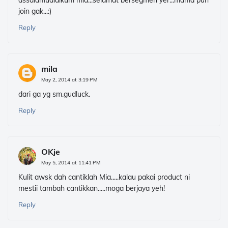
assalamualaikum mia...selamat bersegmen yer...mama pun
join gak...:)
Reply
mila
May 2, 2014 at 3:19 PM
dari ga yg sm.gudluck.
Reply
OKje
May 5, 2014 at 11:41 PM
Kulit awsk dah cantiklah Mia.....kalau pakai product ni
mestii tambah cantikkan.....moga berjaya yeh!
Reply