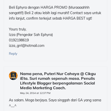
Beli Ephyra dengan HARGA PROMO (Muraaaahhh
sangatt!!) Beli 2 atau lebih lagi murah!! Contact saya untuk
info lanjut, confirm terkejut sebab HARGA BEST sgt!
Yours truly,
Izza (Pengedar Sah Ephyra)
0192198619
izza_grrl@hotmail.com
Reply
Nama pena, Puteri Nur Cahaya @ Cikgu
iEta. Suri rumah sepenuh masa. Penulis
Lifestyle Blogger berpengalaman Social
Media Marketing Coach.
May 24, 2014 at 12:37 PM
As salam. Moga berjaya. Saya singgah dari GA yang sama
^__^