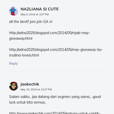
NAZLIANA SI CUTE
May 6, 2014 at 3:27 PM
all the best!! jom join GA ni
http://adna2029.blogspot.com/2014/05/rejab-may-
giveaway.html
http://adna2029.blogspot.com/2014/05/may-giveaway-by-
irsalina-lovely.html
Reply
jaakechik
May 10, 2014 at 12:27 PM
Salam sabtu.. jaa datang dari segmen yang sama... good
luck untuk kita semua..
http://www.jaakechik.com/2014/05/ephyra-untuk-cantik-