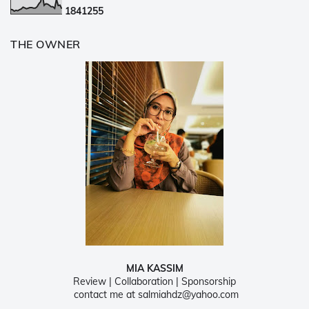
1
8
4
1
2
5
5
THE OWNER
MIA KASSIM
Review | Collaboration | Sponsorship
contact me at salmiahdz@yahoo.com