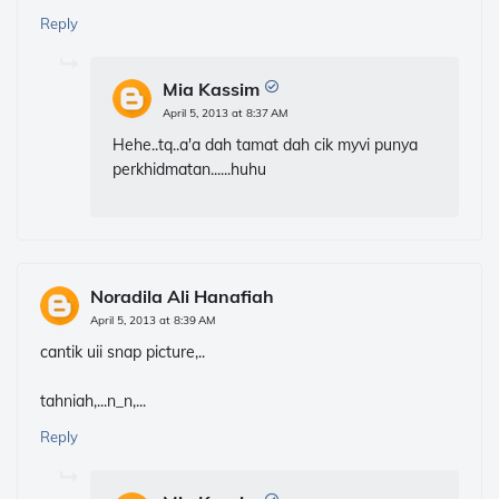
Reply
Mia Kassim
April 5, 2013 at 8:37 AM
Hehe..tq..a'a dah tamat dah cik myvi punya
perkhidmatan......huhu
Noradila Ali Hanafiah
April 5, 2013 at 8:39 AM
cantik uii snap picture,..
tahniah,...n_n,...
Reply