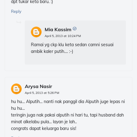
dpt tukar keta baru. :)
Reply
Mia Kassim
April 5, 2013 at 10:24 PM
Ramai yg ckp klu keta sedan camni sesuai
ambik kaler putih.... :-)
Arysa Nasir
April 5, 2013 at 5:26 PM
hu hu... Alputih... nanti nak panggil dia Alputih juge lepas ni
hu hu...
teringin juga nak pakai alputih ni hari tu, tapi husband dah
minat alkelabu pula... layan je lah..
congrats dapat keluarga baru sis!