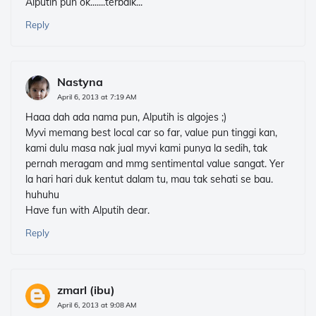
Alputih pun ok.......terbaik...
Reply
Nastyna
April 6, 2013 at 7:19 AM
Haaa dah ada nama pun, Alputih is algojes ;)
Myvi memang best local car so far, value pun tinggi kan,
kami dulu masa nak jual myvi kami punya la sedih, tak
pernah meragam and mmg sentimental value sangat. Yer
la hari hari duk kentut dalam tu, mau tak sehati se bau.
huhuhu
Have fun with Alputih dear.
Reply
zmarl (ibu)
April 6, 2013 at 9:08 AM