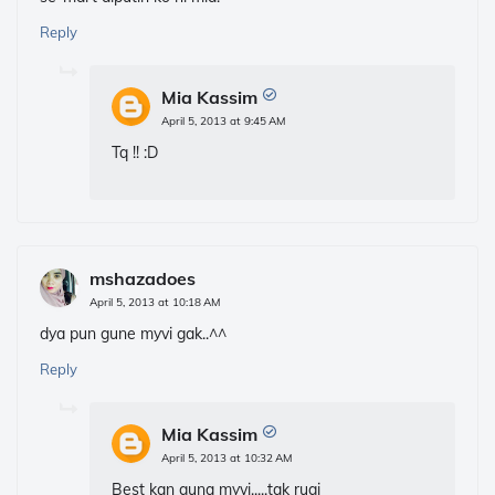
Reply
Mia Kassim
April 5, 2013 at 9:45 AM
Tq !! :D
mshazadoes
April 5, 2013 at 10:18 AM
dya pun gune myvi gak..^^
Reply
Mia Kassim
April 5, 2013 at 10:32 AM
Best kan guna myvi.....tak rugi