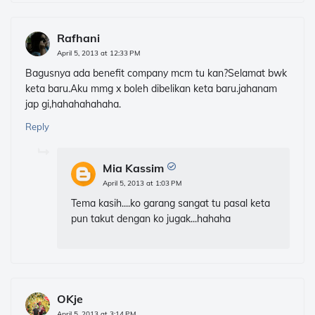
Rafhani
April 5, 2013 at 12:33 PM
Bagusnya ada benefit company mcm tu kan?Selamat bwk
keta baru.Aku mmg x boleh dibelikan keta baru.jahanam
jap gi,hahahahahaha.
Reply
Mia Kassim
April 5, 2013 at 1:03 PM
Tema kasih....ko garang sangat tu pasal keta
pun takut dengan ko jugak...hahaha
OKje
April 5, 2013 at 3:14 PM