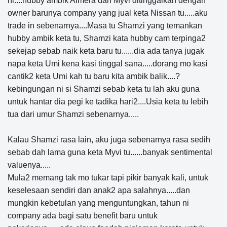
ni....hubby ambik Almera dan Myvi ditinggalkan dengan
owner barunya company yang jual keta Nissan tu.....aku
trade in sebenarnya....Masa tu Shamzi yang temankan
hubby ambik keta tu, Shamzi kata hubby cam terpinga2
sekejap sebab naik keta baru tu......dia ada tanya jugak
napa keta Umi kena kasi tinggal sana.....dorang mo kasi
cantik2 keta Umi kah tu baru kita ambik balik....?
kebingungan ni si Shamzi sebab keta tu lah aku guna
untuk hantar dia pegi ke tadika hari2....Usia keta tu lebih
tua dari umur Shamzi sebenarnya.....
Kalau Shamzi rasa lain, aku juga sebenarnya rasa sedih
sebab dah lama guna keta Myvi tu......banyak sentimental
valuenya.....
Mula2 memang tak mo tukar tapi pikir banyak kali, untuk
keselesaan sendiri dan anak2 apa salahnya.....dan
mungkin kebetulan yang menguntungkan, tahun ni
company ada bagi satu benefit baru untuk