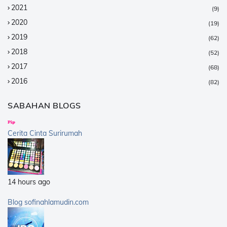
2021
(9)
2020
(19)
2019
(62)
2018
(52)
2017
(68)
2016
(82)
2015
(147)
SABAHAN BLOGS
2014
(376)
2013
(359)
Cerita Cinta Surirumah
2012
(168)
2011
(25)
2010
(14)
14 hours ago
2009
(40)
2008
(21)
Blog sofinahlamudin.com
2007
(5)