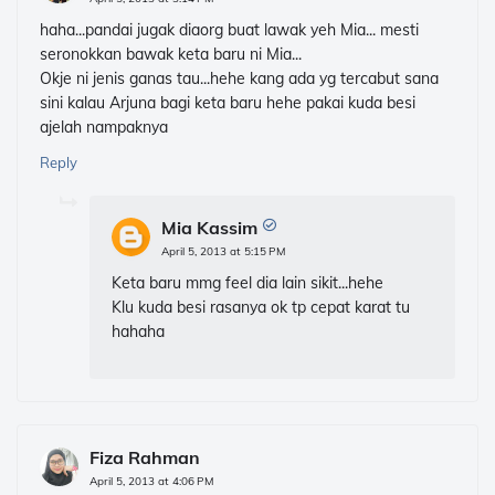
haha...pandai jugak diaorg buat lawak yeh Mia... mesti
seronokkan bawak keta baru ni Mia...
Okje ni jenis ganas tau...hehe kang ada yg tercabut sana
sini kalau Arjuna bagi keta baru hehe pakai kuda besi
ajelah nampaknya
Reply
Mia Kassim
April 5, 2013 at 5:15 PM
Keta baru mmg feel dia lain sikit...hehe
Klu kuda besi rasanya ok tp cepat karat tu
hahaha
Fiza Rahman
April 5, 2013 at 4:06 PM