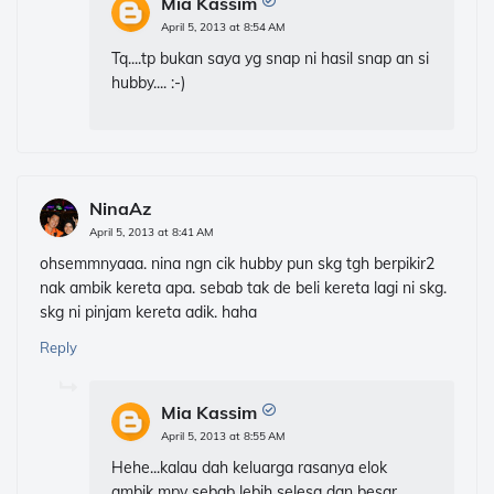
Mia Kassim
April 5, 2013 at 8:54 AM
Tq....tp bukan saya yg snap ni hasil snap an si
hubby.... :-)
NinaAz
April 5, 2013 at 8:41 AM
ohsemmnyaaa. nina ngn cik hubby pun skg tgh berpikir2
nak ambik kereta apa. sebab tak de beli kereta lagi ni skg.
skg ni pinjam kereta adik. haha
Reply
Mia Kassim
April 5, 2013 at 8:55 AM
Hehe...kalau dah keluarga rasanya elok
ambik mpv sebab lebih selesa dan besar...