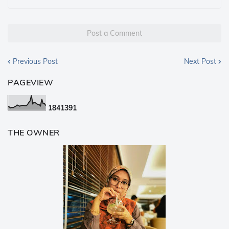
Post a Comment
Previous Post
Next Post
PAGEVIEW
1
8
4
1
3
9
1
THE OWNER