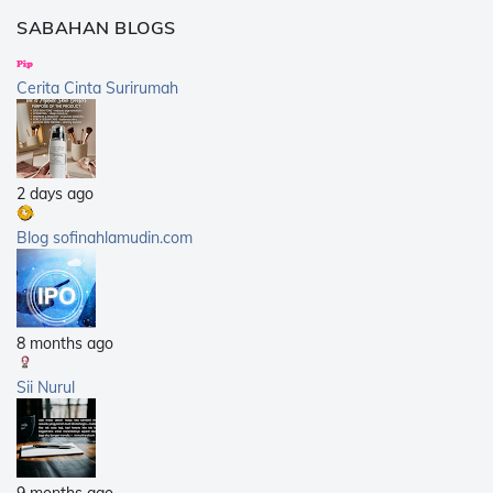
2015
(147)
SABAHAN BLOGS
2014
(376)
2013
(359)
Cerita Cinta Surirumah
2012
(168)
2011
(25)
2010
(14)
2 days ago
2009
(40)
2008
(21)
Blog sofinahlamudin.com
2007
(5)
8 months ago
Sii Nurul