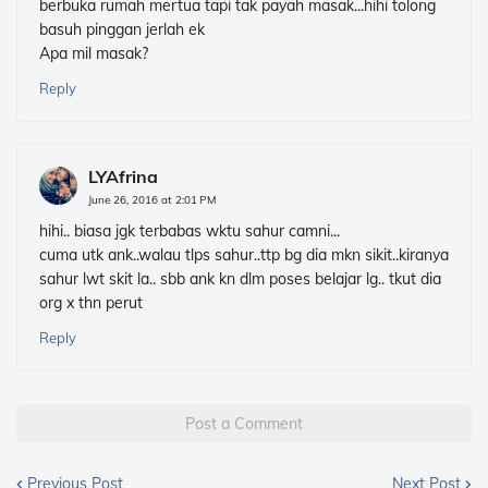
berbuka rumah mertua tapi tak payah masak...hihi tolong
basuh pinggan jerlah ek
Apa mil masak?
Reply
LYAfrina
June 26, 2016 at 2:01 PM
hihi.. biasa jgk terbabas wktu sahur camni...
cuma utk ank..walau tlps sahur..ttp bg dia mkn sikit..kiranya
sahur lwt skit la.. sbb ank kn dlm poses belajar lg.. tkut dia
org x thn perut
Reply
Post a Comment
Previous Post
Next Post