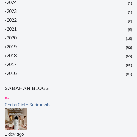
2024
(5)
2023
(5)
2022
(8)
2021
(9)
2020
(19)
2019
(62)
2018
(52)
2017
(68)
2016
(82)
2015
(147)
SABAHAN BLOGS
2014
(376)
2013
(359)
Cerita Cinta Surirumah
2012
(168)
2011
(25)
2010
(14)
1 day ago
2009
(40)