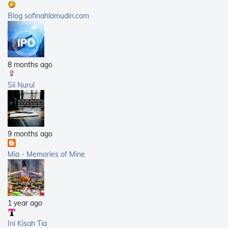
2008
(21)
Blog sofinahlamudin.com
2007
(5)
8 months ago
Sii Nurul
9 months ago
Mia - Memories of Mine
1 year ago
Ini Kisah Tia