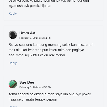
bestnya balik kg Mia... nyaman jak tgk pemandangan
kg...mash byk pokok..hijau..:)
Reply
Umm AA
February 3, 2014 at 2:11 PM
Rsnya suasana kampung memang sejuk kan mia..rumah
mak aku kat kelantan pun kalau mlm dan paginya
eee..mmg sejuk btul kalau nak mandi..
Reply
Sue Bee
February 3, 2014 at 4:50 PM
sama seperti belakang rumah saya lah Mia..byk pokok
hijau..sejuk mata tengok pepagi