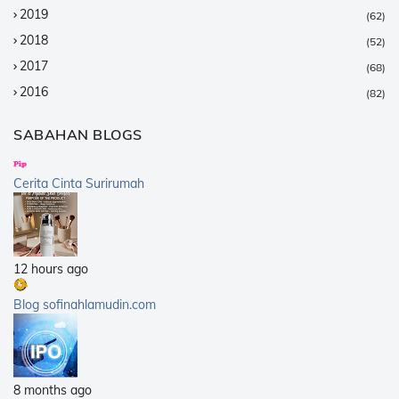
2019
(62)
2018
(52)
2017
(68)
2016
(82)
2015
(147)
SABAHAN BLOGS
2014
(376)
2013
(359)
Cerita Cinta Surirumah
2012
(168)
2011
(25)
2010
(14)
12 hours ago
2009
(40)
2008
(21)
Blog sofinahlamudin.com
2007
(5)
8 months ago