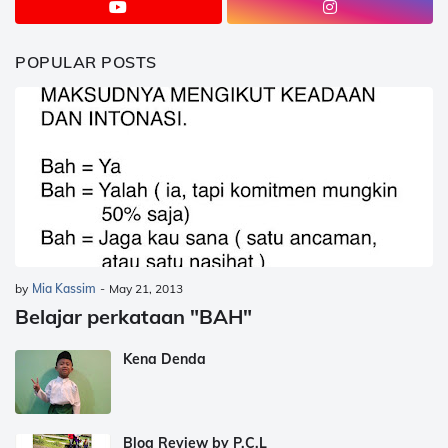
POPULAR POSTS
by
Mia Kassim
-
May 21, 2013
Belajar perkataan "BAH"
Kena Denda
Blog Review by P.C.L