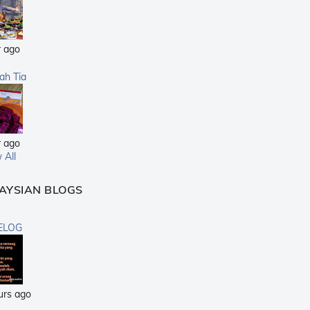
r ago
sah Tia
r ago
 All
AYSIAN BLOGS
ELOG
urs ago