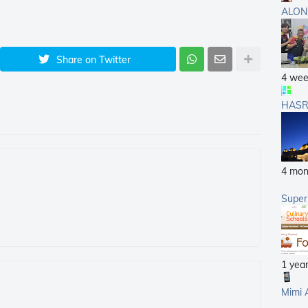
ALON
Share on Twitter
4 wee
HASR
4 mon
Supe
1 yea
Mimi 