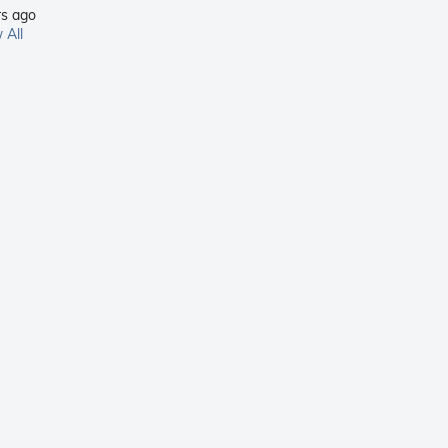
rs ago
 All