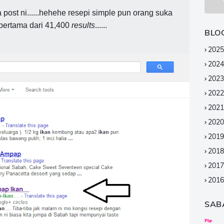
ost ni......hehehe resepi simple pun orang suka
 pertama dari 41,400
results
......
BLO
2025
2024
2023
2022
2021
2020
2019
2018
2017
2016
2015
SAB
2014
2013