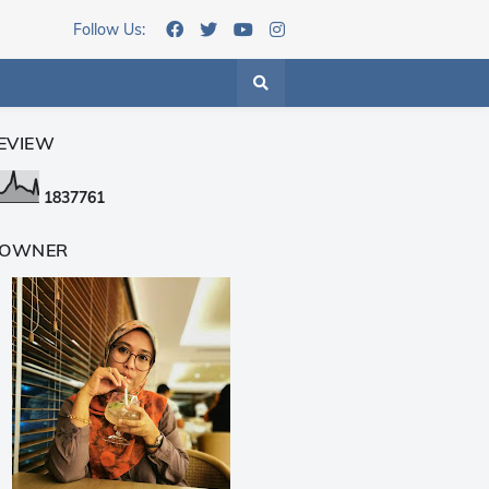
Follow Us:
EVIEW
1
8
3
7
7
6
1
 OWNER