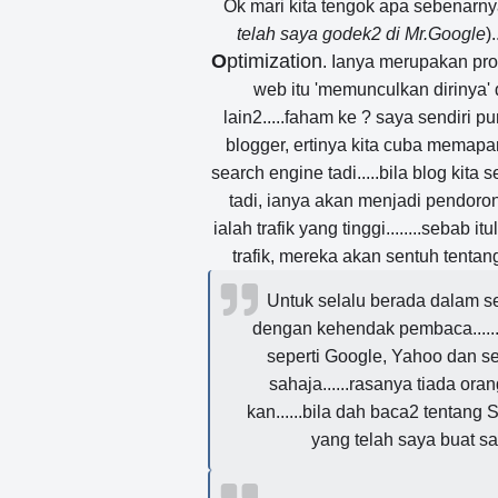
Ok mari kita tengok apa sebenarny
telah saya godek2 di Mr.Google
)
O
ptimization
. Ianya merupakan pr
web itu 'memunculkan dirinya'
lain2.....faham ke ? saya sendiri p
blogger, ertinya kita cuba memapar
search engine tadi.....bila blog kit
tadi, ianya akan menjadi pendoro
ialah trafik yang tinggi........sebab
trafik, mereka akan sentuh tentang
Untuk selalu berada dalam se
dengan kehendak pembaca......
seperti Google, Yahoo dan s
sahaja......rasanya tiada or
kan......bila dah baca2 tentang
yang telah saya buat sa