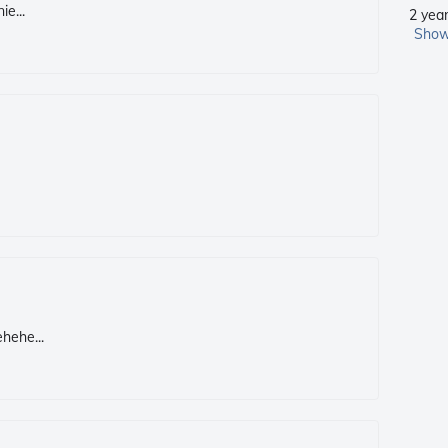
e...
2 yea
Show
hehe...