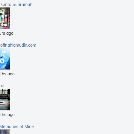
(359)
a Cinta Surirumah
(168)
(25)
(14)
urs ago
(40)
(21)
sofinahlamudin.com
(5)
ths ago
rul
ths ago
 Memories of Mine