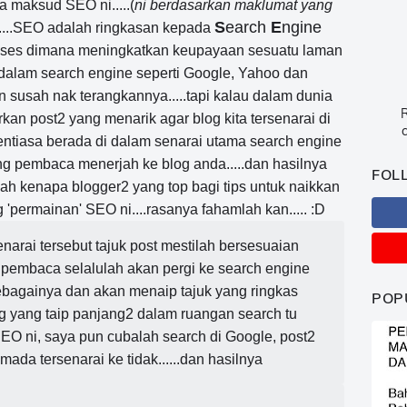
a maksud SEO ni.....(
ni berdasarkan maklumat yang
S
earch
E
ngine
.....SEO adalah ringkasan kepada
oses dimana meningkatkan keupayaan sesuatu laman
 dalam search engine seperti Google, Yahoo dan
un susah nak terangkannya.....tapi kalau dalam dunia
R
kan post2 yang menarik agar blog kita tersenarai di
c
a sentiasa berada di dalam senarai utama search engine
ng pembaca menerjah ke blog anda.....dan hasilnya
FOL
 itulah kenapa blogger2 yang top bagi tips untuk naikkan
 'permainan' SEO ni....rasanya fahamlah kan..... :D
narai tersebut tajuk post mestilah bersesuaian
pembaca selalulah akan pergi ke search engine
ebagainya dan akan menaip tajuk yang ringkas
POP
ang yang taip panjang2 dalam ruangan search tu
 SEO ni, saya pun cubalah search di Google, post2
mada tersenarai ke tidak......dan hasilnya