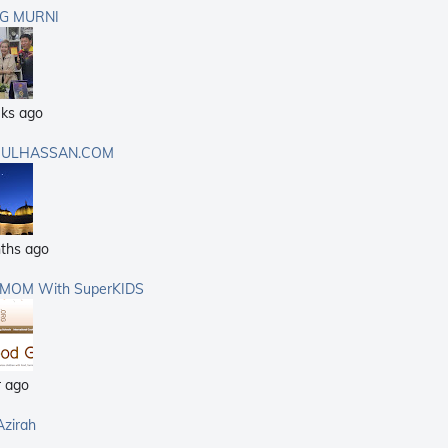
G MURNI
ks ago
ULHASSAN.COM
ths ago
rMOM With SuperKIDS
r ago
Azirah