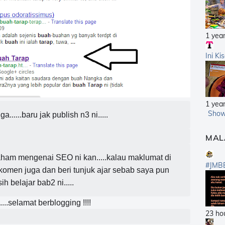
1 yea
Ini Ki
1 yea
Show
a......baru jak publish n3 ni.....
MAL
ham mengenai SEO ni kan.....kalau maklumat di
#JMB
 komen juga dan beri tunjuk ajar sebab saya pun
ih belajar bab2 ni.....
....selamat berblogging !!!!
23 ho