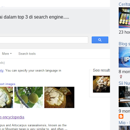
Cerit
2012
2011
i dalam top 3 di search engine.....
2010
23 ho
2009
2008
Blog 
2007
8 mon
Sii Nu
9 mon
Mia -