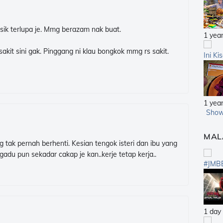
asik terlupa je. Mmg berazam nak buat.
1 yea
akit sini gak. Pinggang ni klau bongkok mmg rs sakit.
Ini Ki
1 yea
Show
MAL
k pernah berhenti. Kesian tengok isteri dan ibu yang
gadu pun sekadar cakap je kan..kerje tetap kerja..
#JMB
1 day