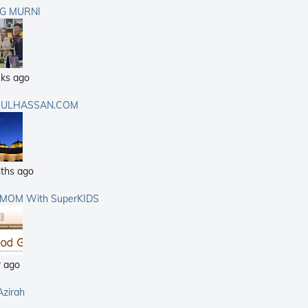
G MURNI
ks ago
ULHASSAN.COM
ths ago
rMOM With SuperKIDS
r ago
Azirah