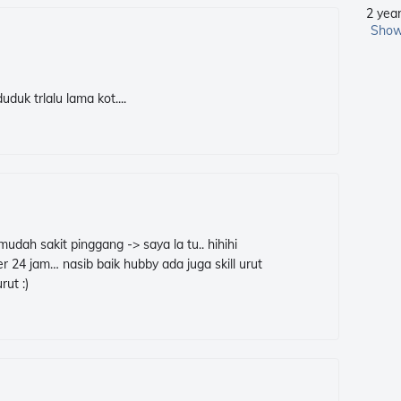
2 yea
Show
duk trlalu lama kot....
dah sakit pinggang -> saya la tu.. hihihi
24 jam… nasib baik hubby ada juga skill urut
rut :)