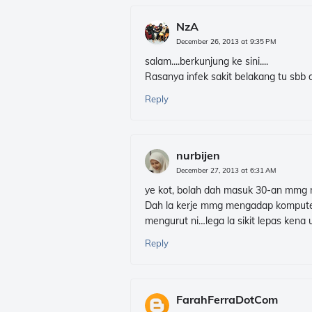
NzA
December 26, 2013 at 9:35 PM
salam....berkunjung ke sini....
Rasanya infek sakit belakang tu sbb du
Reply
nurbijen
December 27, 2013 at 6:31 AM
ye kot, bolah dah masuk 30-an mmg mu
Dah la kerje mmg mengadap komputer 
mengurut ni…lega la sikit lepas kena u
Reply
FarahFerraDotCom