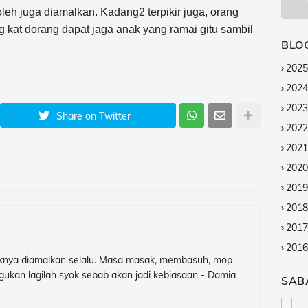
boleh juga diamalkan. Kadang2 terpikir juga, orang
g kat dorang dapat jaga anak yang ramai gitu sambil
BLO
2025
2024
2023
Share on Twitter
2022
2021
2020
2019
2018
2017
2016
aiknya diamalkan selalu. Masa masak, membasuh, mop
2015
ilagukan lagilah syok sebab akan jadi kebiasaan - Damia
SAB
2014
2013