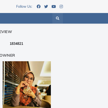
Follow Us:
EVIEW
1
8
3
4
8
2
1
 OWNER