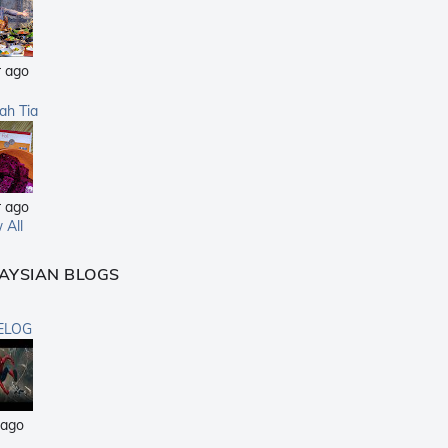
r ago
sah Tia
r ago
 All
AYSIAN BLOGS
ELOG
 ago