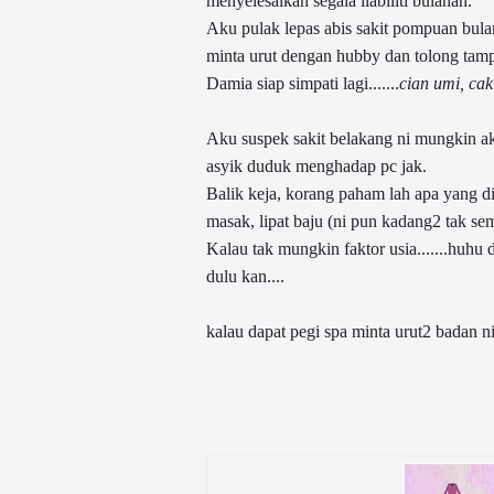
menyelesaikan segala liabiliti bulanan.
Aku pulak lepas abis sakit pompuan bulana
minta urut dengan hubby dan tolong tam
Damia siap simpati lagi.......
cian umi, cak
Aku suspek sakit belakang ni mungkin ak
asyik duduk menghadap pc jak.
Balik keja, korang paham lah apa yang d
masak, lipat baju (ni pun kadang2 tak sem
Kalau tak mungkin faktor usia.......huh
dulu kan....
kalau dapat pegi spa minta urut2 badan ni k