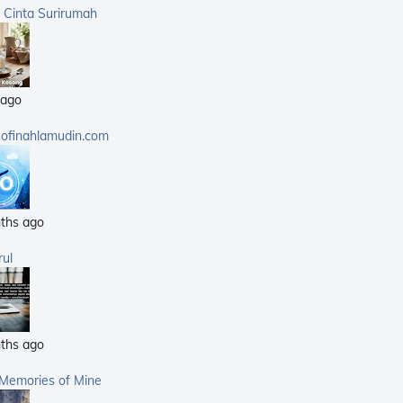
(359)
a Cinta Surirumah
(168)
(25)
(14)
 ago
(40)
(21)
sofinahlamudin.com
(5)
ths ago
rul
ths ago
 Memories of Mine