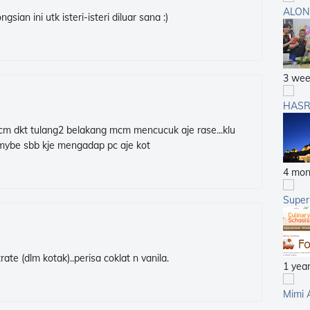
ALON
gsian ini utk isteri-isteri diluar sana :)
3 wee
HASR
cm dkt tulang2 belakang mcm mencucuk aje rase...klu
 mybe sbb kje mengadap pc aje kot
4 mon
Supe
e (dlm kotak)..perisa coklat n vanila.
1 yea
Mimi 