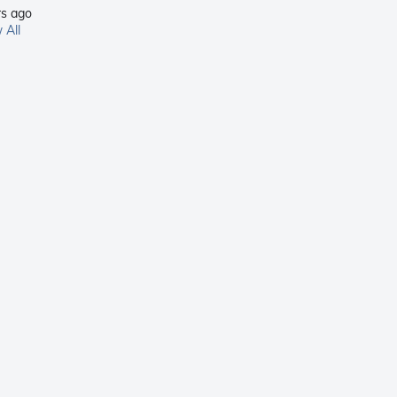
rs ago
 All