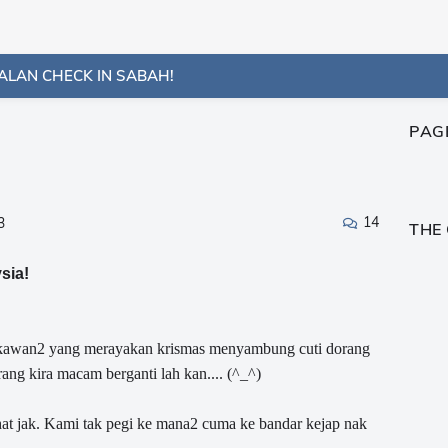
ALAN CHECK IN SABAH!
PAG
14
3
THE
sia!
b kawan2 yang merayakan krismas menyambung cuti dorang
rang kira macam berganti lah kan.... (^_^)
at jak. Kami tak pegi ke mana2 cuma ke bandar kejap nak