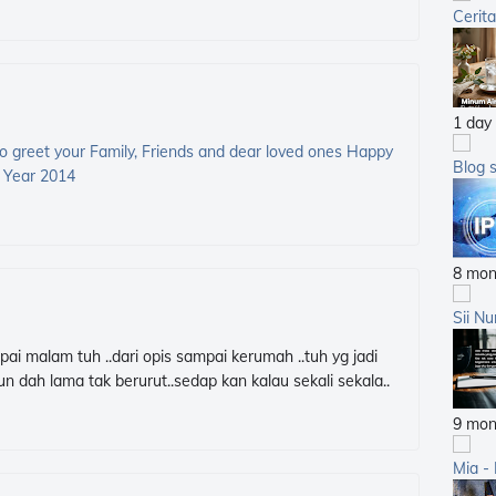
Cerit
2012
2011
2010
1 day
2009
So greet your Family, Friends and dear loved ones Happy
2008
Blog 
 Year 2014
2007
8 mon
Sii Nu
ai malam tuh ..dari opis sampai kerumah ..tuh yg jadi
un dah lama tak berurut..sedap kan kalau sekali sekala..
9 mon
Mia -