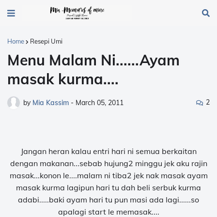
Home
Resepi Umi
Menu Malam Ni......Ayam
masak kurma....
2
by
Mia Kassim
-
March 05, 2011
Jangan heran kalau entri hari ni semua berkaitan
dengan makanan...sebab hujung2 minggu jek aku rajin
masak...konon le....malam ni tiba2 jek n
ak masak ayam
masak kurma lagipun hari tu dah beli serbuk kurma
adabi.....baki ayam hari tu pun masi ada lagi......so
apalagi start le memasak....