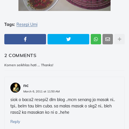
Tags:
Resepi Umi
2 COMMENTS
Komen seikhlas hati ... Thanks!
nc
March 6, 2011 at 11:50 AM
siok o baca2 resepi2 dlm blog ..mcm senang ja masak ni..
tpi.. belm tau blm cuba. sa malas masak o skg2 ni.. bleh
rasa2 ka masakan ko ni a ..hehe
Reply