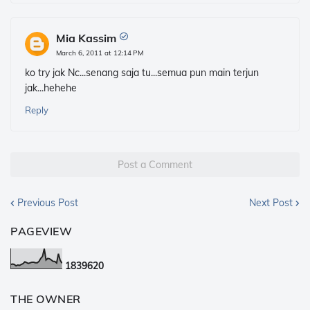
Mia Kassim
March 6, 2011 at 12:14 PM
ko try jak Nc...senang saja tu...semua pun main terjun
jak...hehehe
Reply
Post a Comment
Previous Post
Next Post
PAGEVIEW
1
8
3
9
6
2
0
THE OWNER