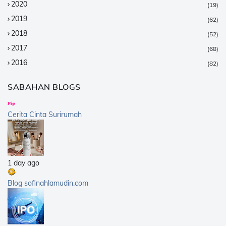
2020
(19)
2019
(62)
2018
(52)
2017
(68)
2016
(82)
2015
(147)
SABAHAN BLOGS
2014
(376)
2013
(359)
Cerita Cinta Surirumah
2012
(168)
2011
(25)
2010
(14)
1 day ago
2009
(40)
2008
(21)
Blog sofinahlamudin.com
2007
(5)