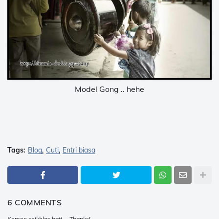
Model Gong .. hehe
Tags:
Blog
Cuti
Entri biasa
6 COMMENTS
Komen seikhlas hati ... Thanks!