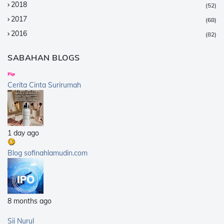
2018
(52)
2017
(68)
2016
(82)
2015
(147)
SABAHAN BLOGS
2014
(376)
2013
(359)
Cerita Cinta Surirumah
2012
(168)
2011
(25)
2010
(14)
1 day ago
2009
(40)
2008
(21)
Blog sofinahlamudin.com
2007
(5)
8 months ago
Sii Nurul