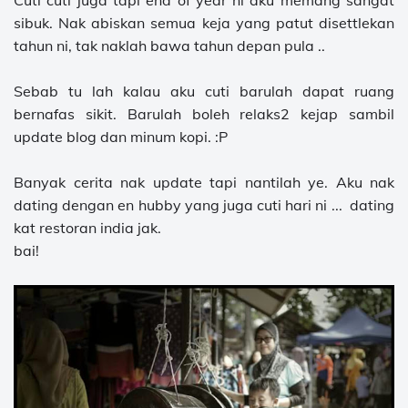
Cuti cuti juga tapi end of year ni aku memang sangat
sibuk. Nak abiskan semua keja yang patut disettlekan
tahun ni, tak naklah bawa tahun depan pula ..
Sebab tu lah kalau aku cuti barulah dapat ruang
bernafas sikit. Barulah boleh relaks2 kejap sambil
update blog dan minum kopi. :P
Banyak cerita nak update tapi nantilah ye. Aku nak
dating dengan en hubby yang juga cuti hari ni ... dating
kat restoran india jak.
bai!