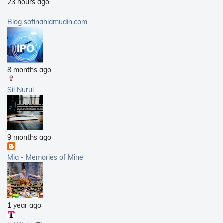
23 hours ago
2009
(40)
2008
(21)
Blog sofinahlamudin.com
2007
(5)
8 months ago
Sii Nurul
9 months ago
Mia - Memories of Mine
1 year ago