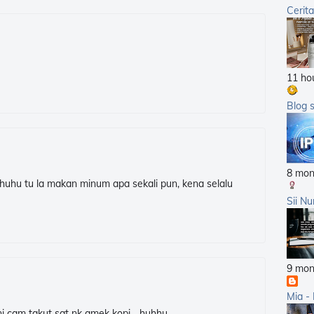
Cerit
2012
2011
2010
11 ho
2009
2008
Blog 
2007
8 mon
uhu tu la makan minum apa sekali pun, kena selalu
Sii Nu
9 mon
Mia -
ni cam takut sgt nk amek kopi... huhhu..,