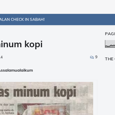
ALAN CHECK IN SABAH!
PAG
minum kopi
9
14
THE
ssalamualaikum