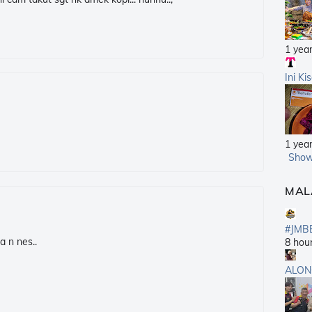
1 yea
Ini Ki
1 yea
Show
MAL
#JMB
a n nes..
8 hou
ALON