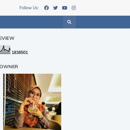
Follow Us:
EVIEW
1
8
3
8
5
0
1
 OWNER