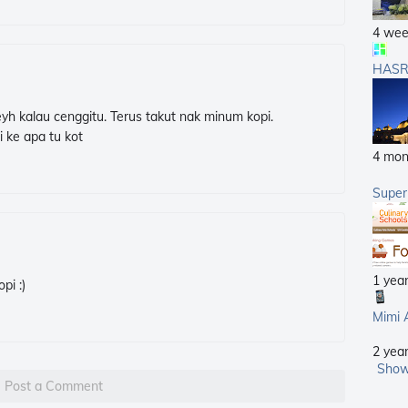
4 wee
HASR
weyh kalau cenggitu. Terus takut nak minum kopi.
 ke apa tu kot
4 mon
Supe
1 yea
pi :)
Mimi 
2 yea
Show
Post a Comment