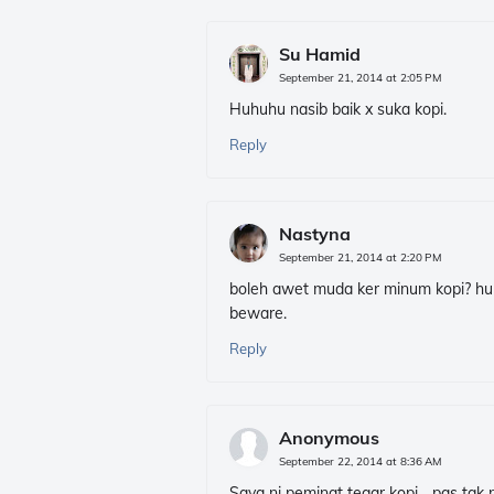
Su Hamid
September 21, 2014 at 2:05 PM
Huhuhu nasib baik x suka kopi.
Reply
Nastyna
September 21, 2014 at 2:20 PM
boleh awet muda ker minum kopi? huh
beware.
Reply
Anonymous
September 22, 2014 at 8:36 AM
Saya ni peminat tegar kopi... pas tgk 