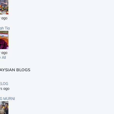
r ago
sah Tia
r ago
 All
AYSIAN BLOGS
ELOG
rs ago
G MURNI