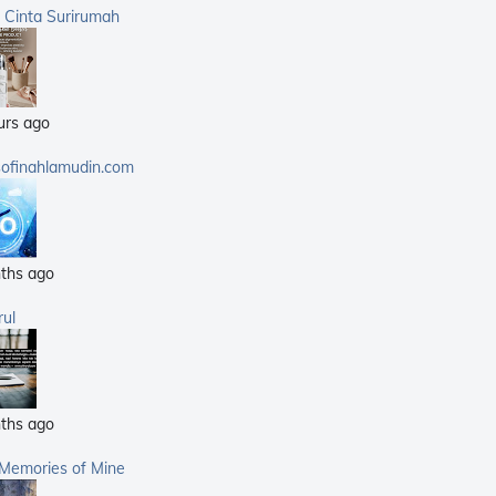
(359)
a Cinta Surirumah
(168)
(25)
(14)
urs ago
(40)
(21)
sofinahlamudin.com
(5)
ths ago
rul
ths ago
 Memories of Mine