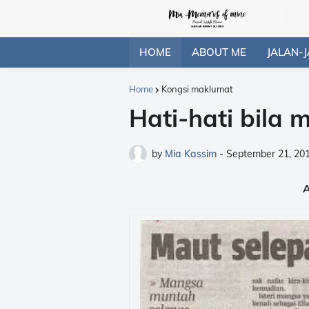
HOME
ABOUT ME
JALAN-J
Home
Kongsi maklumat
Hati-hati bila 
by
Mia Kassim
-
September 21, 20
A