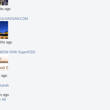
ks ago
ULHASSAN.COM
ths ago
rMOM With SuperKIDS
r ago
Azirah
rs ago
 All