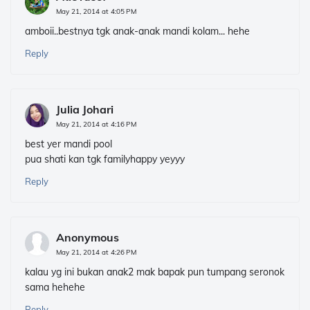
May 21, 2014 at 4:05 PM
amboii..bestnya tgk anak-anak mandi kolam... hehe
Reply
Julia Johari
May 21, 2014 at 4:16 PM
best yer mandi pool
pua shati kan tgk familyhappy yeyyy
Reply
Anonymous
May 21, 2014 at 4:26 PM
kalau yg ini bukan anak2 mak bapak pun tumpang seronok
sama hehehe
Reply