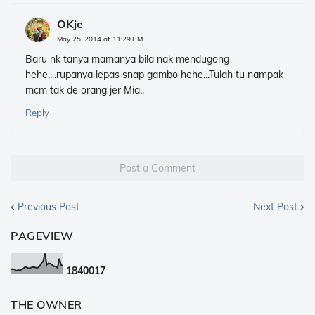
OKje
May 25, 2014 at 11:29 PM
Baru nk tanya mamanya bila nak mendugong
hehe....rupanya lepas snap gambo hehe...Tulah tu nampak
mcm tak de orang jer Mia..
Reply
Post a Comment
Previous Post
Next Post
PAGEVIEW
1
8
4
0
0
1
7
THE OWNER