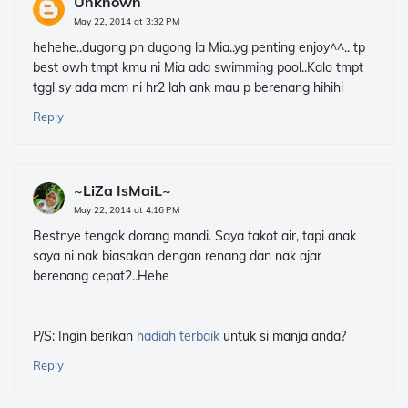
Unknown
May 22, 2014 at 3:32 PM
hehehe..dugong pn dugong la Mia..yg penting enjoy^^.. tp
best owh tmpt kmu ni Mia ada swimming pool..Kalo tmpt
tggl sy ada mcm ni hr2 lah ank mau p berenang hihihi
Reply
~LiZa IsMaiL~
May 22, 2014 at 4:16 PM
Bestnye tengok dorang mandi. Saya takot air, tapi anak
saya ni nak biasakan dengan renang dan nak ajar
berenang cepat2..Hehe
P/S: Ingin berikan
hadiah terbaik
untuk si manja anda?
Reply