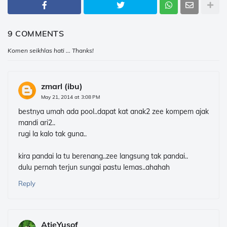
9 COMMENTS
Komen seikhlas hati ... Thanks!
zmarl (ibu)
May 21, 2014 at 3:08 PM
bestnya umah ada pool..dapat kat anak2 zee kompem ajak
mandi ari2..
rugi la kalo tak guna..
kira pandai la tu berenang..zee langsung tak pandai..
dulu pernah terjun sungai pastu lemas..ahahah
Reply
AtieYusof