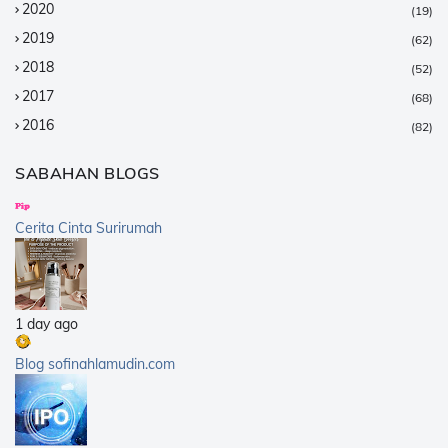
2020
(19)
2019
(62)
2018
(52)
2017
(68)
2016
(82)
2015
(147)
SABAHAN BLOGS
2014
(376)
2013
(359)
Cerita Cinta Surirumah
2012
(168)
2011
(25)
2010
(14)
1 day ago
2009
(40)
2008
(21)
Blog sofinahlamudin.com
2007
(5)