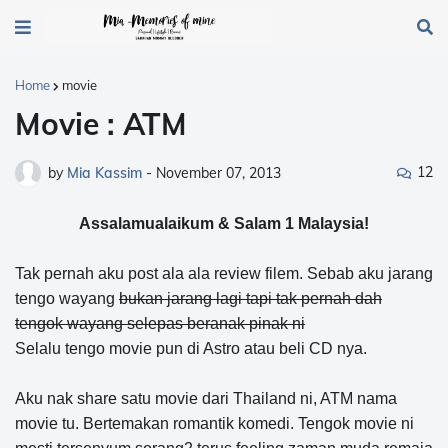
Home
movie
Movie : ATM
12
by
Mia Kassim
-
November 07, 2013
Assalamualaikum & Salam 1 Malaysia!
Tak pernah aku post ala ala review filem. Sebab aku jarang
tengo wayang
bukan jarang lagi tapi tak pernah dah
tengok wayang selepas beranak pinak ni
Selalu tengo movie pun di Astro atau beli CD nya.
Aku nak share satu movie dari Thailand ni, ATM nama
movie tu. Bertemakan romantik komedi. Tengok movie ni