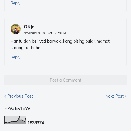
Reply
OKje
November 9, 2013 at 12:29 PM
Har tu dah beli vcd banyak...kang bising pulak mamat
sorang tu...hehe
Reply
Post a Comment
Previous Post
Next Post
PAGEVIEW
1
8
3
8
3
7
4