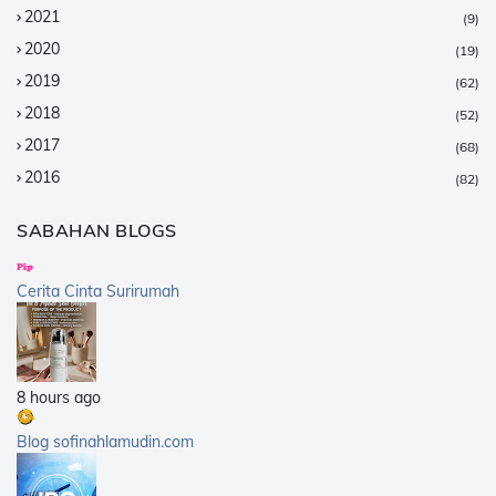
2021
(9)
2020
(19)
2019
(62)
2018
(52)
2017
(68)
2016
(82)
2015
(147)
SABAHAN BLOGS
2014
(376)
2013
(359)
Cerita Cinta Surirumah
2012
(168)
2011
(25)
2010
(14)
8 hours ago
2009
(40)
2008
(21)
Blog sofinahlamudin.com
2007
(5)