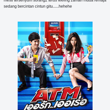
mesti tersenyum sorang2 terus feeling zaman muda remaja
sedang bercintan cintun gitu......hehehe