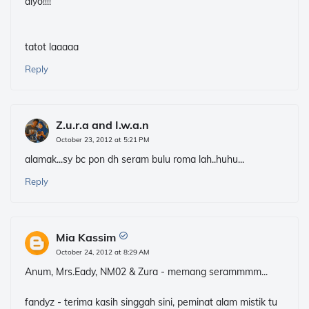
aiyo!!!!
tatot laaaaa
Reply
Z.u.r.a and I.w.a.n
October 23, 2012 at 5:21 PM
alamak...sy bc pon dh seram bulu roma lah..huhu...
Reply
Mia Kassim
October 24, 2012 at 8:29 AM
Anum, Mrs.Eady, NM02 & Zura - memang serammmm...
fandyz - terima kasih singgah sini, peminat alam mistik tu