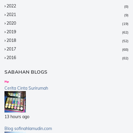
2022
(8)
2021
(9)
2020
(19)
2019
(62)
2018
(52)
2017
(68)
2016
(82)
2015
(147)
SABAHAN BLOGS
2014
(376)
2013
(359)
Cerita Cinta Surirumah
2012
(168)
2011
(25)
2010
(14)
13 hours ago
2009
(40)
2008
(21)
Blog sofinahlamudin.com