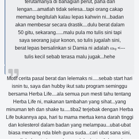
terutamanya di bahagian perut, paha dan
lengan....amatlah tidak selesa...tapi orang cakap
memang begitulah kalau lepas kahwin ni...badan
akan membesar secara drastik....dulu berat dalam
50 gitu, sekarang......malu pula mo tulis sini tapi
saya seorang jujur konon, so tulis jugalah sini,
berat lepas bersalinkan si Damia ni adalah
<---
63kg
tulis kecil sebab terasa malu jugak...hehe
Motif cerita pasal berat dan lelemaks ni.....sebab start hari
isnin tu, saya dan hubby ikut satu program seminggu
bersama Herba Life....ala semua pun mesti tahu tentang
Herba Life ni, makanan tambahan yang sihat...yang
minuman teh dan shake tu.....tiba2 terjebak dengan Herba
Life bukannya apa, hari tu mama mertua kena darah tinggi
dan kolesterol dalam badan yang melampau...ubat-ubat
biasa memang nda bleh guna suda...cari ubat sana sini,