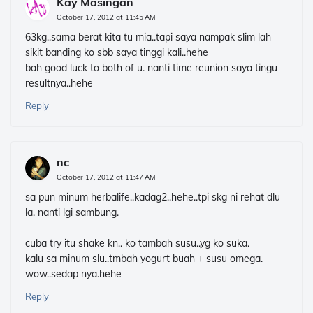
Kay Masingan
October 17, 2012 at 11:45 AM
63kg..sama berat kita tu mia..tapi saya nampak slim lah
sikit banding ko sbb saya tinggi kali..hehe
bah good luck to both of u. nanti time reunion saya tingu
resultnya..hehe
Reply
nc
October 17, 2012 at 11:47 AM
sa pun minum herbalife..kadag2..hehe..tpi skg ni rehat dlu
la. nanti lgi sambung.
cuba try itu shake kn.. ko tambah susu..yg ko suka.
kalu sa minum slu..tmbah yogurt buah + susu omega.
wow..sedap nya.hehe
Reply