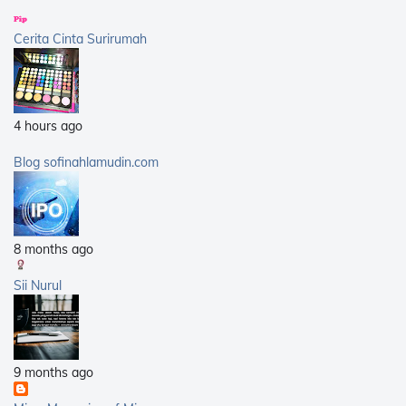
2013
(359)
Cerita Cinta Surirumah
2012
(168)
2011
(25)
2010
(14)
4 hours ago
2009
(40)
2008
(21)
Blog sofinahlamudin.com
2007
(5)
8 months ago
Sii Nurul
9 months ago