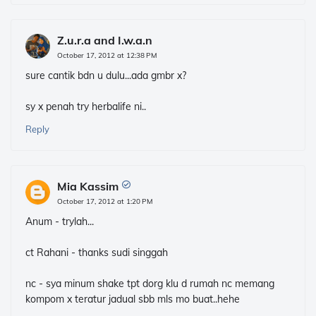
Z.u.r.a and I.w.a.n
October 17, 2012 at 12:38 PM
sure cantik bdn u dulu...ada gmbr x?
sy x penah try herbalife ni..
Reply
Mia Kassim
October 17, 2012 at 1:20 PM
Anum - trylah...
ct Rahani - thanks sudi singgah
nc - sya minum shake tpt dorg klu d rumah nc memang
kompom x teratur jadual sbb mls mo buat..hehe