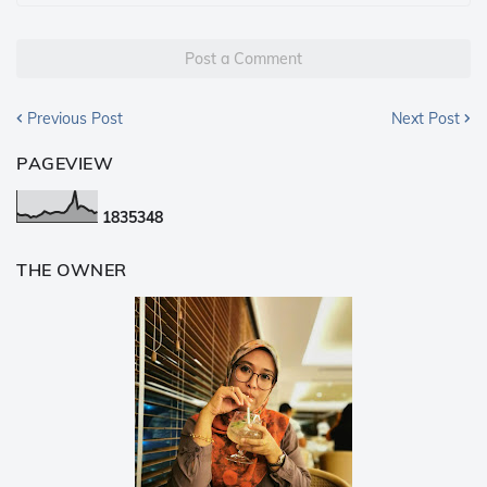
Post a Comment
Previous Post
Next Post
PAGEVIEW
1
8
3
5
3
4
8
THE OWNER