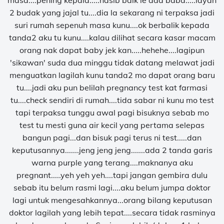
masa....pening kepala.....nasib baik le ada baba.....layan
2 budak yang jajal tu....dia la sekarang ni terpaksa jadi
suri rumah sepenuh masa kunu....ok berbalik kepada
tanda2 aku tu kunu....kalau dilihat secara kasar macam
orang nak dapat baby jek kan.....hehehe....lagipun
'sikawan' suda dua minggu tidak datang melawat jadi
menguatkan lagilah kunu tanda2 mo dapat orang baru
tu....jadi aku pun belilah pregnancy test kat farmasi
tu....check sendiri di rumah....tida sabar ni kunu mo test
tapi terpaksa tunggu awal pagi bisuknya sebab mo
test tu mesti guna air kecil yang pertama selepas
bangun pagi...dan bisuk pagi terus ni test.....dan
keputusannya.......jeng jeng jeng.......ada 2 tanda garis
warna purple yang terang....maknanya aku
pregnant.....yeh yeh yeh....tapi jangan gembira dulu
sebab itu belum rasmi lagi....aku belum jumpa doktor
lagi untuk mengesahkannya...orang bilang keputusan
doktor lagilah yang lebih tepat....secara tidak rasminya