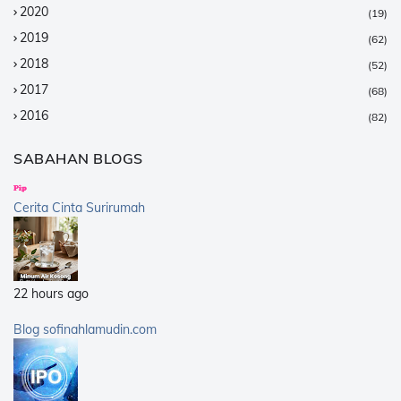
2020
(19)
2019
(62)
2018
(52)
2017
(68)
2016
(82)
2015
(147)
SABAHAN BLOGS
2014
(376)
2013
(359)
Cerita Cinta Surirumah
2012
(168)
2011
(25)
2010
(14)
22 hours ago
2009
(40)
2008
(21)
Blog sofinahlamudin.com
2007
(5)