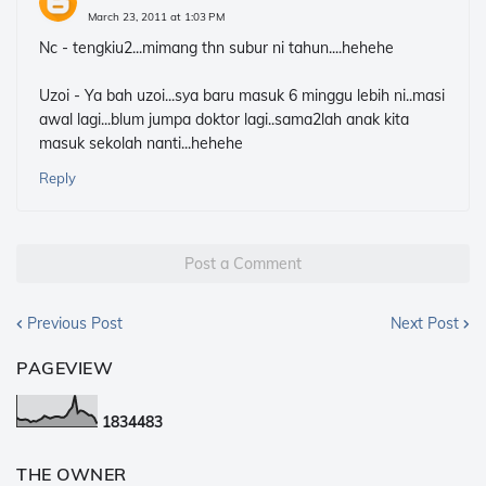
March 23, 2011 at 1:03 PM
Nc - tengkiu2...mimang thn subur ni tahun....hehehe
Uzoi - Ya bah uzoi...sya baru masuk 6 minggu lebih ni..masi
awal lagi...blum jumpa doktor lagi..sama2lah anak kita
masuk sekolah nanti...hehehe
Reply
Post a Comment
Previous Post
Next Post
PAGEVIEW
1
8
3
4
4
8
3
THE OWNER