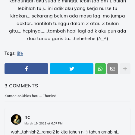
kandungan aku suda 6 minggu lebih (dalam 1 bulan
lebihlah tu )...ini adik aku yang kerja nurse tu
kirakan....sekarang belum ada masa lagi mo jumpa
doktor..nantilah tunggu dalam 2 atau 3 bulan
gitu....hepinya......tambah hepi lagi adik aku pun ada
dua tanda garis tu....hehehehe (^_^)
Tags:
life
3 COMMENTS
Komen seikhlas hati ... Thanks!
nc
March 19, 2011 at 6:07 PM
wah...tahniah2...ramai2 la kita tahun ni :) tahun arnab ni..