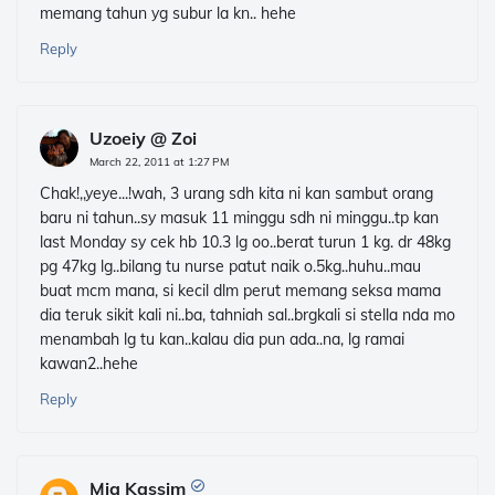
memang tahun yg subur la kn.. hehe
Reply
Uzoeiy @ Zoi
March 22, 2011 at 1:27 PM
Chak!,,yeye...!wah, 3 urang sdh kita ni kan sambut orang
baru ni tahun..sy masuk 11 minggu sdh ni minggu..tp kan
last Monday sy cek hb 10.3 lg oo..berat turun 1 kg. dr 48kg
pg 47kg lg..bilang tu nurse patut naik o.5kg..huhu..mau
buat mcm mana, si kecil dlm perut memang seksa mama
dia teruk sikit kali ni..ba, tahniah sal..brgkali si stella nda mo
menambah lg tu kan..kalau dia pun ada..na, lg ramai
kawan2..hehe
Reply
Mia Kassim