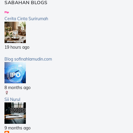
SABAHAN BLOGS
2014
(376)
2013
(359)
Cerita Cinta Surirumah
2012
(168)
2011
(25)
2010
(14)
19 hours ago
2009
(40)
2008
(21)
Blog sofinahlamudin.com
2007
(5)
8 months ago
Sii Nurul
9 months ago