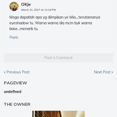
OKje
March 21, 2017 at 11:14 PM
Moga dapatlah apa yg diimpikan ye Mia....terutamanya
eyeshadow tu. Warna warna dia mcm byk warna
base...menarik tu.
Reply
Post a Comment
Previous Post
Next Post
PAGEVIEW
u
n
d
e
f
n
e
d
THE OWNER