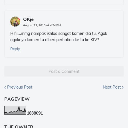
OKje
August 22, 2015 at 4:24 PM
Hihi....mmg nampak ikhlas sangat komen dia tu. Agak
agaknya komen tu diberi perhatian ke tu ke KIV?
Reply
Post a Comment
Previous Post
Next Post
PAGEVIEW
1
8
3
8
0
9
1
THE OWNER