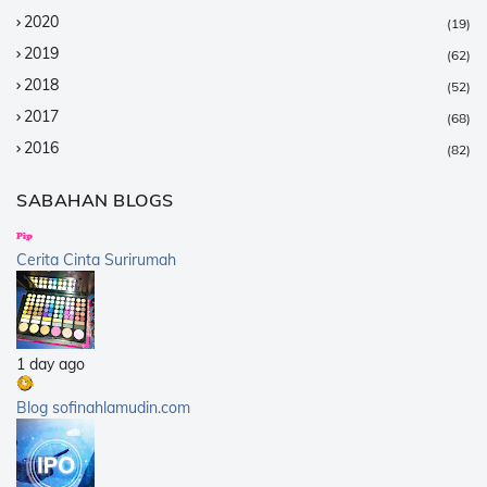
2020
(19)
2019
(62)
2018
(52)
2017
(68)
2016
(82)
2015
(147)
SABAHAN BLOGS
2014
(376)
2013
(359)
Cerita Cinta Surirumah
2012
(168)
2011
(25)
2010
(14)
1 day ago
2009
(40)
2008
(21)
Blog sofinahlamudin.com
2007
(5)