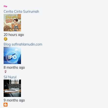
2014
(376)
2013
(359)
Cerita Cinta Surirumah
2012
(168)
2011
(25)
2010
(14)
20 hours ago
2009
(40)
2008
(21)
Blog sofinahlamudin.com
2007
(5)
8 months ago
Sii Nurul
9 months ago