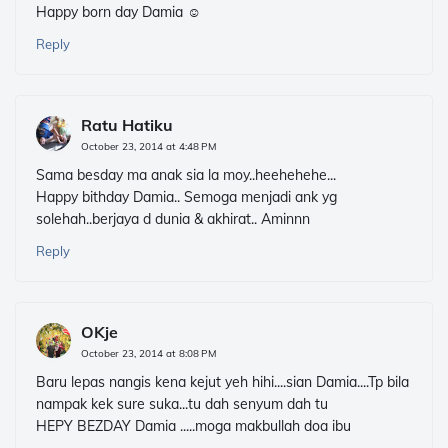
Happy born day Damia ☺
Reply
Ratu Hatiku
October 23, 2014 at 4:48 PM
Sama besday ma anak sia la moy..heehehehe...
Happy bithday Damia.. Semoga menjadi ank yg
solehah..berjaya d dunia & akhirat.. Aminnn
Reply
OKje
October 23, 2014 at 8:08 PM
Baru lepas nangis kena kejut yeh hihi....sian Damia....Tp bila
nampak kek sure suka...tu dah senyum dah tu
HEPY BEZDAY Damia .....moga makbullah doa ibu