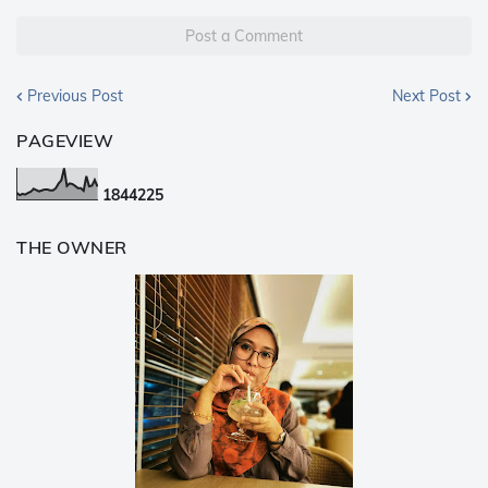
Post a Comment
Previous Post
Next Post
PAGEVIEW
1
8
4
4
2
2
5
THE OWNER