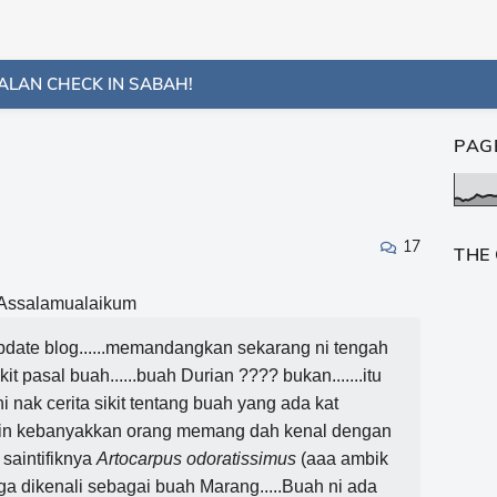
ALAN CHECK IN SABAH!
PAG
17
THE
Assalamualaikum
 update blog......memandangkan sekarang ni tengah
t pasal buah......buah Durian ???? bukan.......itu
i nak cerita sikit tentang buah yang ada kat
gkin kebanyakkan orang memang dah kenal dengan
 saintifiknya
Artocarpus odoratissimus
(aaa ambik
a dikenali sebagai buah Marang.....Buah ni ada