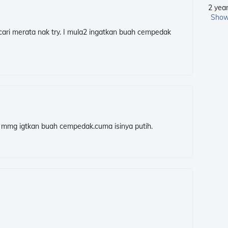
2 yea
Show
cari merata nak try. I mula2 ingatkan buah cempedak
u mmg igtkan buah cempedak.cuma isinya putih.