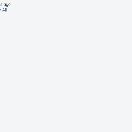
rs ago
 All