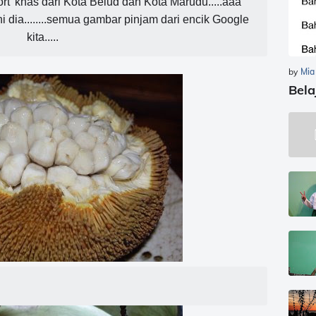
port' khas dari Kota Belud dan Kota Marudu.....aaa
ni dia........semua gambar pinjam dari encik Google
kita.....
by
Mia
Bela