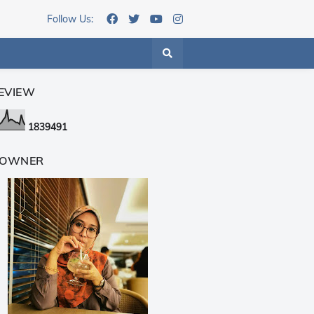
Follow Us:
EVIEW
1
8
3
9
4
9
1
 OWNER