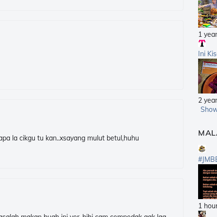
1 yea
Ini Ki
2 yea
Show
MAL
apa la cikgu tu kan..xsayang mulut betul,huhu
#JMB
1 hou