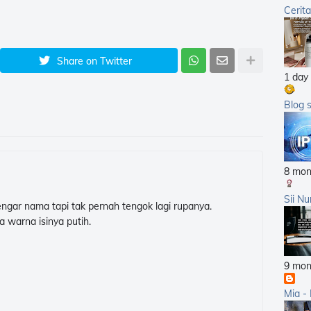
Cerit
2012
2011
2010
Share on Twitter
1 day
2009
2008
Blog 
2007
8 mon
Sii Nu
dengar nama tapi tak pernah tengok lagi rupanya.
warna isinya putih.
9 mon
Mia -