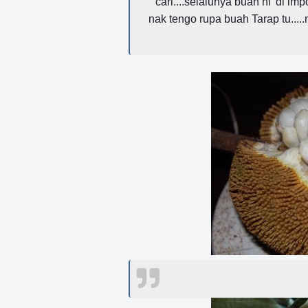
cari....selalunya buah ni 'di im
nak tengo rupa buah Tarap tu.....