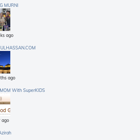
G MURNI
ks ago
ULHASSAN.COM
ths ago
rMOM With SuperKIDS
r ago
Azirah