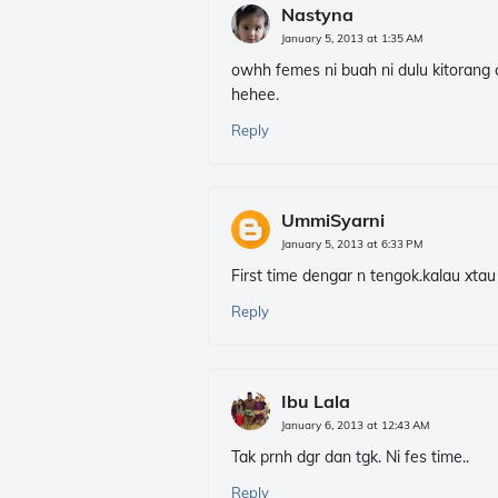
Nastyna
January 5, 2013 at 1:35 AM
owhh femes ni buah ni dulu kitorang 
hehee.
Reply
UmmiSyarni
January 5, 2013 at 6:33 PM
First time dengar n tengok.kalau xta
Reply
Ibu Lala
January 6, 2013 at 12:43 AM
Tak prnh dgr dan tgk. Ni fes time..
Reply