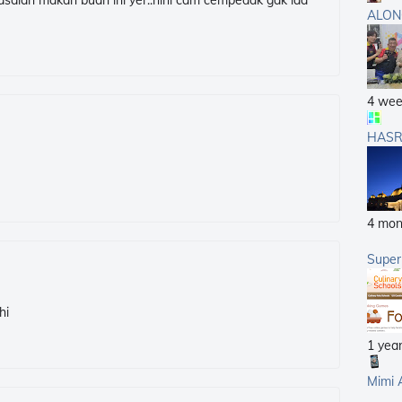
rasalah makan buah ini yer..hihi cam cempedak gak laa
ALON
4 wee
HASR
4 mon
Supe
hi
1 yea
Mimi 