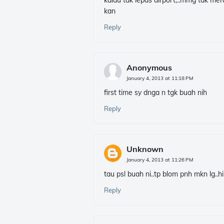
kalau tak lepas airport,..mmg tak me
kan
Reply
Anonymous
January 4, 2013 at 11:18 PM
first time sy dnga n tgk buah nih
Reply
Unknown
January 4, 2013 at 11:26 PM
tau psl buah ni..tp blom pnh mkn lg..hi
Reply