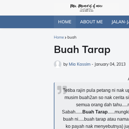
HOME
ABOUT ME
JALAN-J
Home
buah
Buah Tarap
by
Mia Kassim
-
January 04, 2013
Tetiba rajin pula petang ni nak
musim buah2an so nak cerita siki
semua orang dah tahu.....n
Sabah......
Buah Tarap
......mun
buah ni.....buah tarap atau nama
ko payah nak menyebutnya) jug