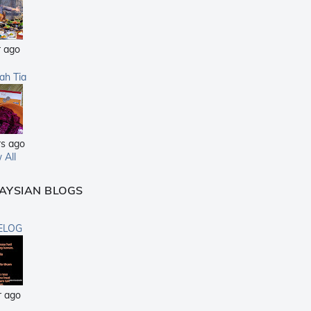
r ago
sah Tia
rs ago
 All
AYSIAN BLOGS
ELOG
r ago