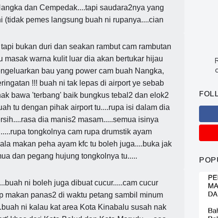
Nangka dan Cempedak....tapi saudara2nya yang
ni (tidak pemes langsung buah ni rupanya....cian
i tapi bukan duri dan seakan rambut cam rambutan
au masak warna kulit luar dia akan bertukar hijau
R
c
mengeluarkan bau yang power cam buah Nangka,
ingatan !!! buah ni tak lepas di airport ye sebab
FOL
nak bawa 'terbang' baik bungkus tebal2 dan elok2
ah tu dengan pihak airport tu....rupa isi dalam dia
rsih....rasa dia manis2 masam.....semua isinya
u.....rupa tongkolnya cam rupa drumstik ayam
-ala makan peha ayam kfc tu boleh juga....buka jak
mua dan pegang hujung tongkolnya tu.....
POP
..buah ni boleh juga dibuat cucur.....cam cucur
p makan panas2 di waktu petang sambil minum
...buah ni kalau kat area Kota Kinabalu susah nak