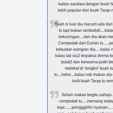
kaitan saudara dengan buah 
lebih popular dari buah Tarap 
Buah ni luar dia macam ada dur
tu tapi bukan rambutlah....kal
kekuningan....dan dia akan 
Cempedak dan Durian tu......per
kekuatan wangian dia.....kalau 
kalau tak sia2 terpaksa
derma
bu
bulat2 dan berwarna putih be
melekat di 'tongkol' buah t
tu....hehe....kalau nak makan ala
kulit buah Tarap tu se
Selain makan begitu sahaja..
cempedak tu.....memang seda
kopi.......perrggghhh nyaman...