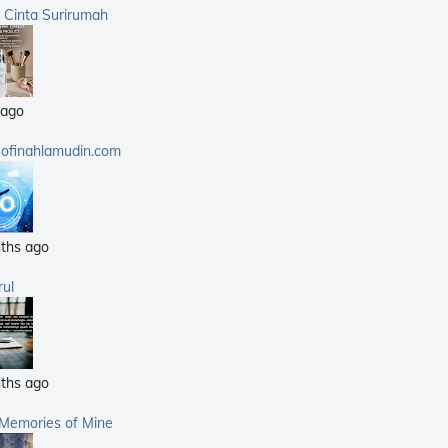
(359)
a Cinta Surirumah
(168)
(25)
(14)
 ago
(40)
(21)
sofinahlamudin.com
(5)
ths ago
rul
ths ago
 Memories of Mine