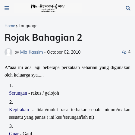
Home
Language
Rojak Bahagian 2
4
by
Mia Kassim
-
October 02, 2010
A''aaa ini ada lagi beberapa perkataan seharian yang digunakan
oleh keluarga sya.....
Serungan
- rakus / gelojoh
Kepirakan
- lidah/mulut rasa terbakar sebab minum/makan
sesuatu yang panas ( ini kes 'serungan'lah ni)
Guar
- Gaul