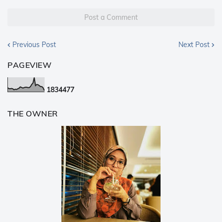
Post a Comment
Previous Post
Next Post
PAGEVIEW
1
8
3
4
4
7
7
THE OWNER