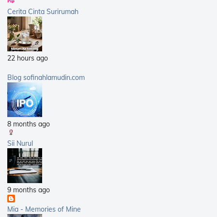
2013
(359)
Cerita Cinta Surirumah
2012
(168)
2011
(25)
2010
(14)
22 hours ago
2009
(40)
2008
(21)
Blog sofinahlamudin.com
2007
(5)
8 months ago
Sii Nurul
9 months ago
Mia - Memories of Mine