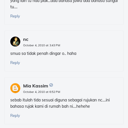
yang lain tu nda plak...ada bahasa jawa ada bahasa sungai
tu....
Reply
nc
October 4, 2010 at 3:43 PM
smua sa tidak penah dingar o.. haha
Reply
Mia Kassim
October 4, 2010 at 6:52 PM
sebab itulah tida sesuai diguna sebagai rujukan nc....ini
bahasa rujak kami di rumah bah ni....hehehe
Reply