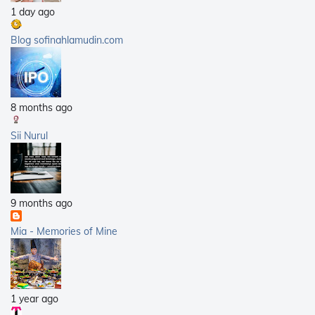
1 day ago
2009
(40)
2008
(21)
Blog sofinahlamudin.com
2007
(5)
8 months ago
Sii Nurul
9 months ago
Mia - Memories of Mine
1 year ago