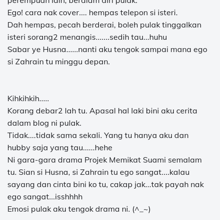
perempuan lain, berdiam diri pulak.
Ego! cara nak cover.... hempas telepon si isteri.
Dah hempas, pecah berderai, boleh pulak tinggalkan
isteri sorang2 menangis.......sedih tau...huhu
Sabar ye Husna......nanti aku tengok sampai mana ego
si Zahrain tu minggu depan.
Kihkihkih.....
Korang debar2 lah tu. Apasal hal laki bini aku cerita
dalam blog ni pulak.
Tidak....tidak sama sekali. Yang tu hanya aku dan
hubby saja yang tau......hehe
Ni gara-gara drama Projek Memikat Suami semalam
tu. Sian si Husna, si Zahrain tu ego sangat....kalau
sayang dan cinta bini ko tu, cakap jak...tak payah nak
ego sangat...isshhhh
Emosi pulak aku tengok drama ni. (^_~)