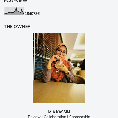
PAGEVIEW
1
8
4
0
7
8
6
THE OWNER
MIA KASSIM
Review | Collaboration | Sponsorship